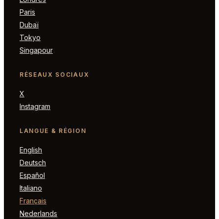
Paris
Dubaï
Tokyo
Singapour
RÉSEAUX SOCIAUX
X
Instagram
LANGUE & RÉGION
English
Deutsch
Español
Italiano
Français
Nederlands