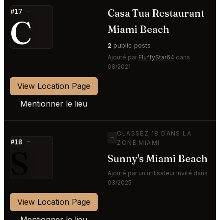
Casa Tua Restaurant
#17
—
C
Miami Beach
2
public posts
Ajouté par
FluffyStar64
dans
08/2021
View Location Page
Mentionner le lieu
CLASSEZ 18 DANS LA
—
#18
—
ZONE MIAMI
S
Sunny's Miami Beach
Ajouté par un utilisateur invité dans
03/2025
View Location Page
Mentionner le lieu