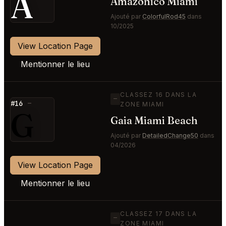
A
Amazónico Miami
Ajouté par
ColorfulRod45
dans
10/2025
View Location Page
Mentionner le lieu
CLASSEZ 16 DANS LA
—
#16
—
ZONE MIAMI
G
Gaia Miami Beach
Ajouté par
DetailedChange50
dans
04/2026
View Location Page
Mentionner le lieu
CLASSEZ 17 DANS LA
—
ZONE MIAMI