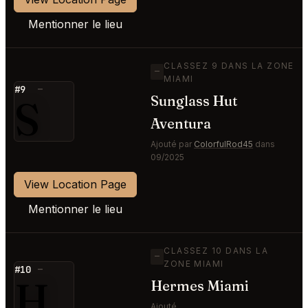
Mentionner le lieu
CLASSEZ 9 DANS LA ZONE
—
MIAMI
#9
—
S
Sunglass Hut
Aventura
Ajouté par
ColorfulRod45
dans
09/2025
View Location Page
Mentionner le lieu
CLASSEZ 10 DANS LA
—
ZONE MIAMI
#10
—
H
Hermes Miami
Ajouté