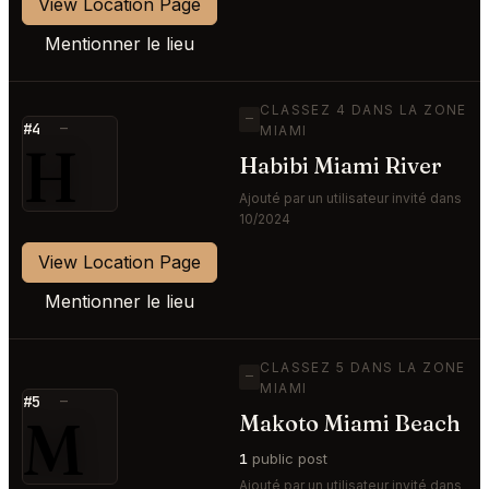
View Location Page
Mentionner le lieu
CLASSEZ 4 DANS LA ZONE
—
#4
—
MIAMI
H
Habibi Miami River
Ajouté par un utilisateur invité dans
10/2024
View Location Page
Mentionner le lieu
CLASSEZ 5 DANS LA ZONE
—
MIAMI
#5
—
M
Makoto Miami Beach
1
public post
Ajouté par un utilisateur invité dans