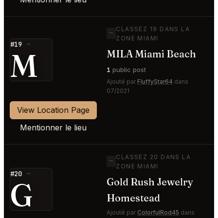
CLASSEZ 19 DANS LA
—
ZONE MIAMI
#19
—
M
MILA Miami Beach
1
public post
Ajouté par
FluffyStar64
dans
07/2021
View Location Page
Mentionner le lieu
CLASSEZ 20 DANS LA
—
ZONE MIAMI
#20
—
G
Gold Rush Jewelry
Homestead
Ajouté par
ColorfulRod45
dans