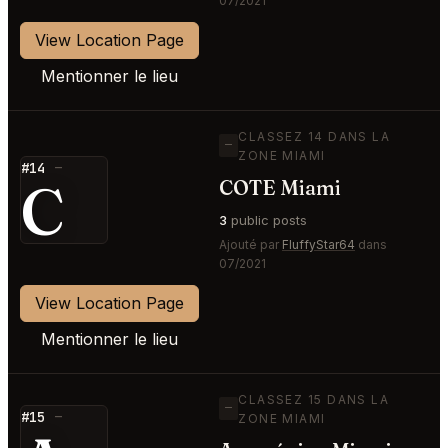
07/2021
View Location Page
Mentionner le lieu
CLASSEZ 14 DANS LA
—
ZONE MIAMI
#14
—
C
COTE Miami
3
public posts
Ajouté par
FluffyStar64
dans
07/2021
View Location Page
Mentionner le lieu
CLASSEZ 15 DANS LA
—
#15
—
ZONE MIAMI