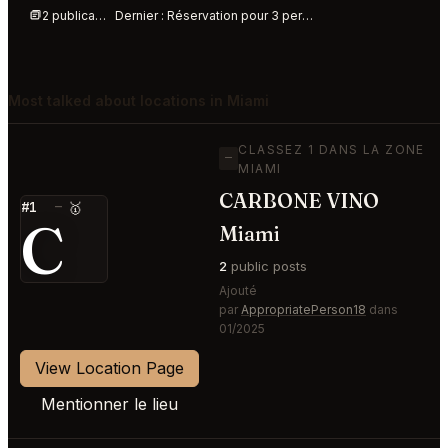
2 publications cette semaine
Dernier :
Réservation pour 3 personnes à Amazonico demain samedi 8 août à 8 h
Most talked about locations in Miami
CLASSEZ 1 DANS LA ZONE
—
MIAMI
CARBONE VINO
#1
—
🥇
C
Miami
2
public posts
Ajouté
par
AppropriatePerson18
dans
01/2025
View Location Page
Mentionner le lieu