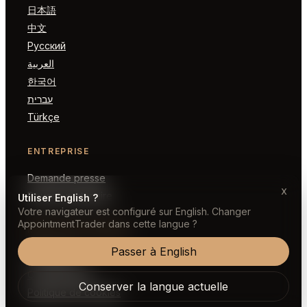
日本語
中文
Русский
العربية
한국어
עברית
Türkçe
ENTREPRISE
Demande presse
x
Devenir partenaire
Utiliser English ?
Votre navigateur est configuré sur English. Changer
AppointmentTrader dans cette langue ?
MENTIONS LÉGALES
Passer à English
Conditions
Confidentialité
Conserver la langue actuelle
Politique de cookies