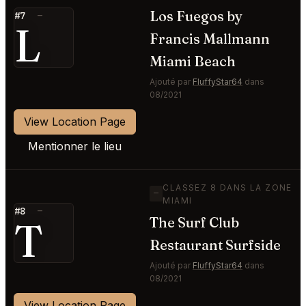
Los Fuegos by
#7
—
L
Francis Mallmann
Miami Beach
Ajouté par
FluffyStar64
dans
08/2021
View Location Page
Mentionner le lieu
CLASSEZ 8 DANS LA ZONE
—
MIAMI
#8
—
T
The Surf Club
Restaurant Surfside
Ajouté par
FluffyStar64
dans
08/2021
View Location Page