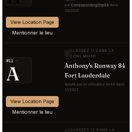
par
CorrespondingGrip54
dans
09/2025
View Location Page
Mentionner le lieu
CLASSEZ 11 DANS LA
—
ZONE MIAMI
#11
—
A
Anthony's Runway 84
Fort Lauderdale
Ajouté par un utilisateur invité dans
01/2023
View Location Page
Mentionner le lieu
CLASSEZ 12 DANS LA