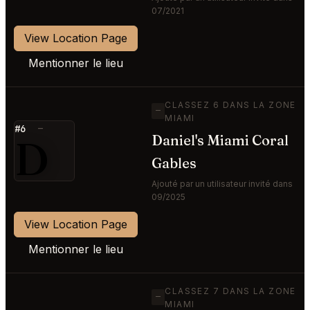
07/2021
View Location Page
Mentionner le lieu
CLASSEZ 6 DANS LA ZONE
—
MIAMI
#6
—
D
Daniel's Miami Coral
Gables
Ajouté par un utilisateur invité dans
09/2025
View Location Page
Mentionner le lieu
CLASSEZ 7 DANS LA ZONE
—
MIAMI