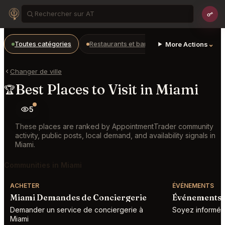
Toutes catégories
Restaurants et bars
Bars
Prepaid
⌄
More Actions
Changer de ville
Best Places to Visit in Miami
🏆
5
These places are ranked by AppointmentTrader community
activity, public posts, local demand, and availability signals in
Miami.
Communities in Miami
ACHETER
ÉVÉNEMENTS
Miami Demandes de Conciergerie
Événements 
Demander un service de conciergerie à
Soyez informé d
Miami