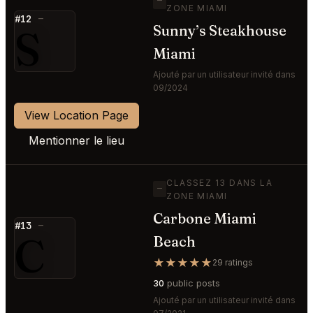
—
ZONE MIAMI
#12
—
S
Sunny’s Steakhouse
Miami
Ajouté par un utilisateur invité dans
09/2024
View Location Page
Mentionner le lieu
CLASSEZ 13 DANS LA
—
ZONE MIAMI
Carbone Miami
#13
—
C
Beach
★★★★★
29 ratings
30
public posts
Ajouté par un utilisateur invité dans